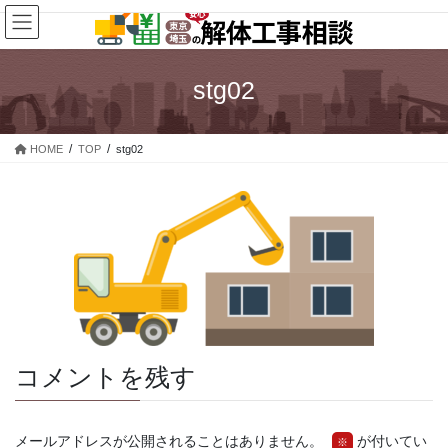
コ
ナ
ン
ビ
テ
ゲ
ン
ー
stg02
ツ
シ
へ
ョ
ス
ン
HOME
TOP
stg02
キ
に
ッ
移
プ
動
コメントを残す
メールアドレスが公開されることはありません。
が付いてい
※