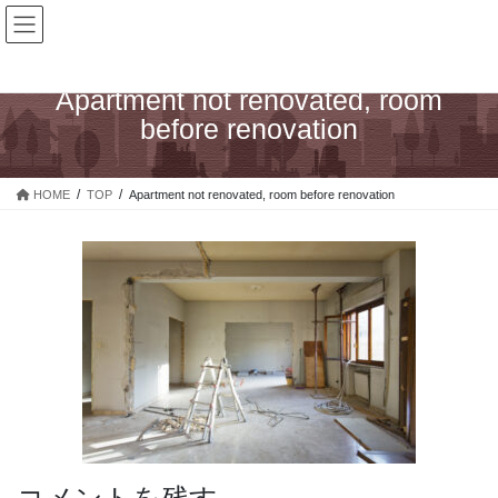
コ
ナ
ン
ビ
テ
ゲ
ン
ー
Apartment not renovated, room
ツ
シ
before renovation
へ
ョ
ス
ン
キ
に
HOME
TOP
Apartment not renovated, room before renovation
ッ
移
プ
動