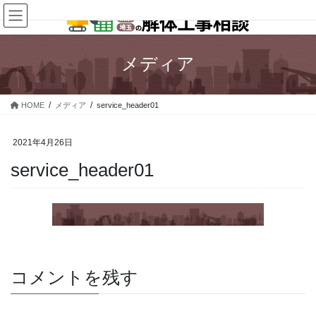
コ
ナ
ン
ビ
テ
ゲ
ン
ー
メディア
ツ
シ
へ
ョ
ス
ン
HOME
メディア
service_header01
キ
に
ッ
移
プ
動
2021年4月26日
service_header01
コメントを残す