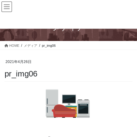
コ
ナ
ン
ビ
テ
ゲ
ン
ー
メディア
ツ
シ
へ
ョ
ス
ン
HOME
メディア
pr_img06
キ
に
ッ
移
プ
動
2021年4月26日
pr_img06