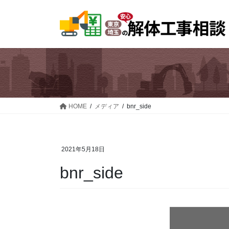
コ
ナ
ン
ビ
テ
ゲ
ン
ー
ツ
シ
へ
ョ
ス
ン
キ
に
ッ
移
HOME
メディア
bnr_side
プ
動
2021年5月18日
bnr_side