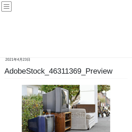
コ
ナ
ン
ビ
テ
ゲ
ン
ー
メディア
ツ
シ
へ
ョ
ス
ン
HOME
メディア
AdobeStock_46311369_Preview
キ
に
ッ
移
プ
動
2021年4月23日
AdobeStock_46311369_Preview